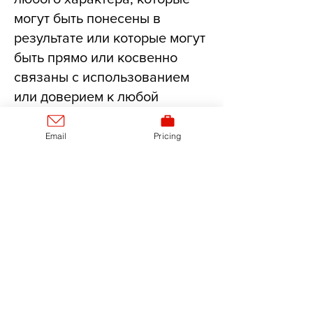
могут быть понесены в
результате или которые могут
быть прямо или косвенно
связаны с использованием
или доверием к любой
информации, ссылкам или
услугам, предоставляемым
Email
Pricing
через этот веб-сайт,
информационный бюллетень
и программное обеспечение
CheckMath.
Copyright © 2022 PP Solutions | All rights
reserved. Powered by
PioSolver
Политика конфиденциальности
|
Отказ от
ответственности
|
Условия и