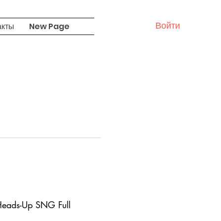
Войти
акты
New Page
eads-Up SNG Full