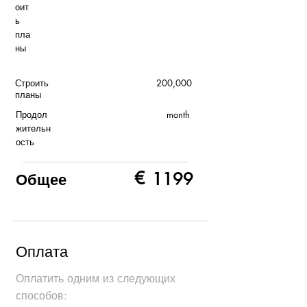
оит
ь
пла
ны
Строить
200,000
планы
Продол
month
жительн
ость
€
1199
Общее
Оплата
Оплатить одним из следующих
способов: