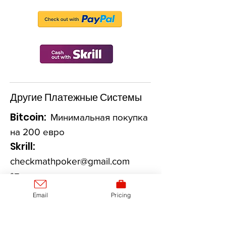
Другие Платежные Системы
Bitcoin:
Минимальная покупка
на 200 евро
Skrill:
checkmathpoker@gmail.com
*Платежи других систем
обрабатываются вручную. Свяжитесь с
Email
Pricing
нами, чтобы получить предложение на
любой временной отрезок,